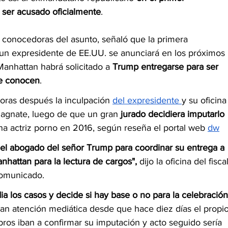
 ser acusado oficialmente
.
as conocedoras del asunto, señaló que la primera 
a un expresidente de EE.UU. se anunciará en los próximos 
Manhattan habrá solicitado a 
Trump entregarse para ser 
se conocen
. 
oras después la inculpación 
del expresidente 
y su oficina
agnate, luego de que un gran 
jurado decidiera imputarlo 
na actriz porno en 2016, según reseña el portal web 
dw
l abogado del señor Trump para coordinar su entrega a 
Manhattan para la lectura de cargos", 
dijo la oficina del fiscal
comunicado.
ia los casos y decide si hay base o no para la celebración
ran atención mediática desde que hace diez días el propio
s iban a confirmar su imputación y acto seguido sería 