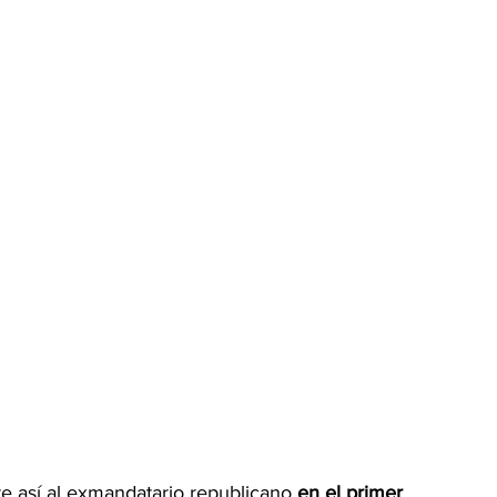
te así al exmandatario republicano 
en el primer 