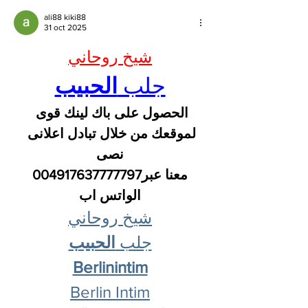
ali88 kiki88
31 oct 2025
شيخ روحاني
جلب 
الحبيب
الحصول على باك لينك قوى 
لموقعك من خلال تبادل اعلانى 
نصى
 معنا عبر004917637777797 
الواتس اب
شيخ روحاني
جلب 
الحبيب
Berlinintim
Berlin Intim