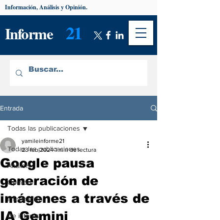
Información, Análisis y Opinión.
21
Informe
Entrada
Todas las publicaciones
yamileinforme21
Todas las publicaciones
23 feb 2024
1 min de lectura
Google pausa
Análisis
generación de
Opinión
imágenes a través de
Información
IA Gemini
De interés