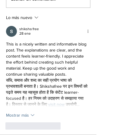
buscar en Google por
nombre en 3D
tu seguridad
Inteligencia A
Lo más nuevo
shiksha free
28 ene
This is a nicely written and informative blog 
post. The explanations are clear, and the 
content feels learner-friendly. I appreciate 
the effort behind creating such helpful 
material. Keep up the good work and 
continue sharing valuable posts.
संधि, समास और शब्द का सही प्रयोग भाषा को 
प्रभावशाली बनाता है। Shikshafree पर इन विषयों को 
पढ़ते समय यह महसूस होता है कि कंटेंट learner-
focused है। हर नियम को उदाहरण से समझाया गया 
है। विस्तार से जानने के लिए 
visit now
 उपयोगी…
Mostrar más
Me gusta
Reaccionar