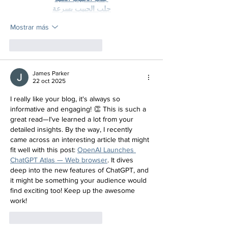
جلب الحبيب بسرعة
Mostrar más
Me gusta
Reaccionar
James Parker
22 oct 2025
I really like your blog, it's always so 
informative and engaging! 👏 This is such a 
great read—I've learned a lot from your 
detailed insights. By the way, I recently 
came across an interesting article that might 
fit well with this post: 
OpenAI Launches 
ChatGPT Atlas — Web browser
. It dives 
deep into the new features of ChatGPT, and 
it might be something your audience would 
find exciting too! Keep up the awesome 
work!
Me gusta
Reaccionar