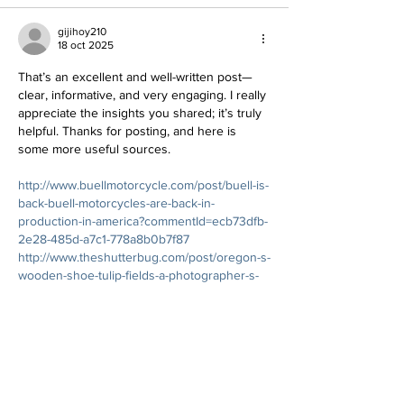
gijihoy210
18 oct 2025
That’s an excellent and well-written post—
clear, informative, and very engaging. I really 
appreciate the insights you shared; it’s truly 
helpful. Thanks for posting, and here is 
some more useful sources.
http://www.buellmotorcycle.com/post/buell-is-
back-buell-motorcycles-are-back-in-
production-in-america?commentId=ecb73dfb-
2e28-485d-a7c1-778a8b0b7f87
http://www.theshutterbug.com/post/oregon-s-
wooden-shoe-tulip-fields-a-photographer-s-
guide-on-how-to-be-prepared?
commentId=38f1e1d6-af9e-4a0b-9eda-
5fa2a426f55b
http://fanclove.jp/profile/pv2xzl8PWR
http://barcelonadema-
participa.cat/profiles/amelia_smith/activity