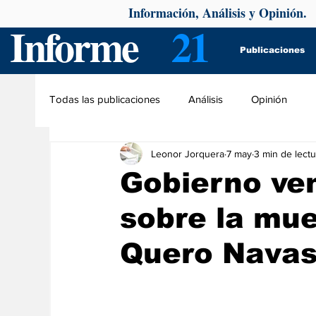
Información, Análisis y Opinión.
Informe
21
Publicaciones
Todas las publicaciones
Análisis
Opinión
Leonor Jorquera
7 may
3 min de lectu
Gobierno ve
sobre la mue
Quero Nava