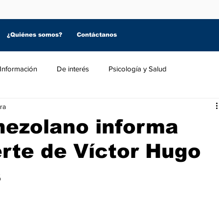
¿Quiénes somos?
Contáctanos
Información
De interés
Psicología y Salud
ra
nezolano informa
rte de Víctor Hugo
s