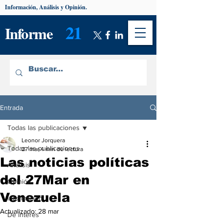
Información, Análisis y Opinión.
21
Informe
Entrada
Todas las publicaciones
Leonor Jorquera
Todas las publicaciones
27 mar
4 min de lectura
Las noticias políticas
Análisis
del 27Mar en
Opinión
Venezuela
Información
Actualizado:
28 mar
De interés