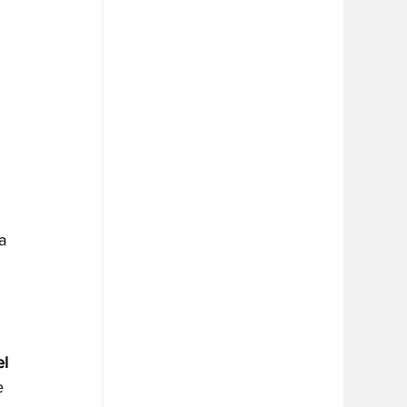
 
a 
l 
e 