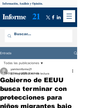
Información, Análisis y Opinión.
21
Informe
Entrada
Todas las publicaciones
yamileinforme21
Todas las publicaciones
23 may 2025
2 min de lectura
Gobierno de EEUU
Análisis
busca terminar con
Opinión
protecciones para
Información
niños migrantes bajo
De interés