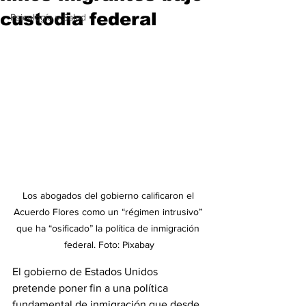
custodia federal
Psicología y Salud
Los abogados del gobierno calificaron el 
Acuerdo Flores como un “régimen intrusivo” 
que ha “osificado” la política de inmigración 
federal. Foto: Pixabay
El gobierno de Estados Unidos 
pretende poner fin a una política 
fundamental de inmigración que desde 