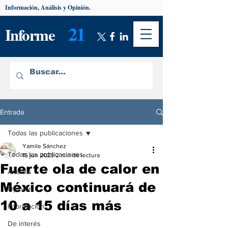
Información, Análisis y Opinión.
21
Informe
Entrada
Todas las publicaciones
Yamile Sánchez
Todas las publicaciones
15 jun 2023
2 min de lectura
Fuerte ola de calor en
Análisis
México continuará de
Opinión
10 a 15 días más
Información
De interés