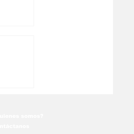
líticas
nezuela
uienes somos?
ntáctanos