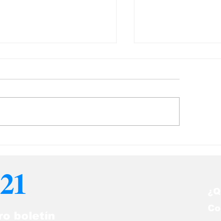
s noticias de
Las noticias po
onomía del 6Ago en
del 6Ago en Ve
nezuela
21
¿Q
Co
ro boletín