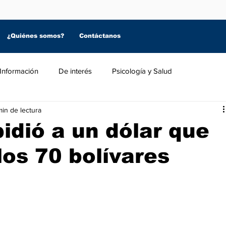
¿Quiénes somos?
Contáctanos
Información
De interés
Psicología y Salud
min de lectura
idió a un dólar que
los 70 bolívares