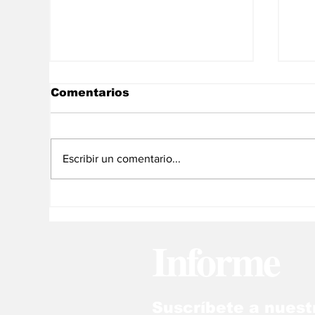
Comentarios
Escribir un comentario...
Comenzó diálogo
La
gobierno y un sector de
ec
la oposión venezolana
Ve
Informe
Suscríbete a nuest