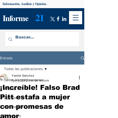
Información, Análisis y Opinión.
21
Informe
Entrada
Todas las publicaciones
Yamile Sánchez
Todas las publicaciones
1 jul 2023
2 min de lectura
¡Increíble! Falso Brad
Análisis
Pitt estafa a mujer
Opinión
con promesas de
Información
amor
De interés