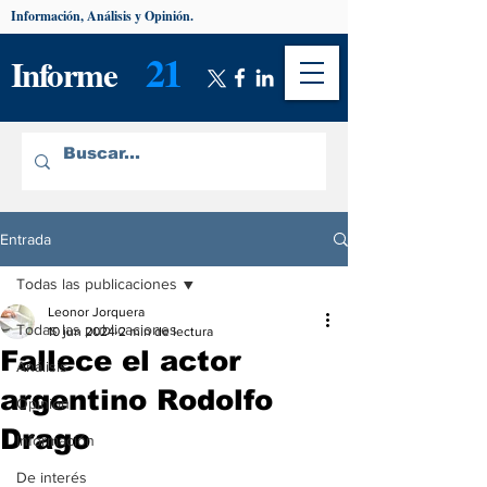
Información, Análisis y Opinión.
21
Informe
Entrada
Todas las publicaciones
Leonor Jorquera
Todas las publicaciones
10 jun 2024
2 min de lectura
Fallece el actor
Análisis
argentino Rodolfo
Opinión
Drago
Información
De interés