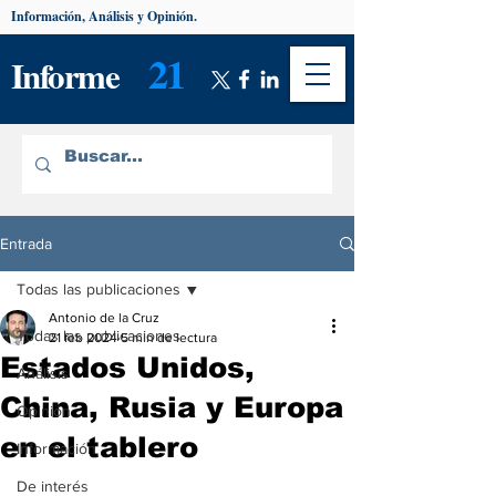
Información, Análisis y Opinión.
21
Informe
Entrada
Todas las publicaciones
Antonio de la Cruz
Todas las publicaciones
21 feb 2024
5 min de lectura
Estados Unidos,
Análisis
China, Rusia y Europa
Opinión
en el tablero
Información
De interés