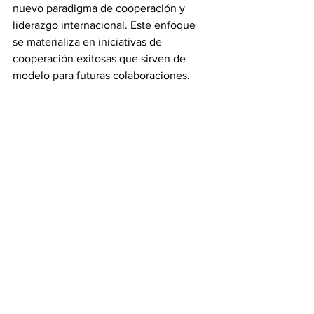
nuevo paradigma de cooperación y 
liderazgo internacional. Este enfoque 
se materializa en iniciativas de 
cooperación exitosas que sirven de 
modelo para futuras colaboraciones. 
Entre estas, 
destacan los Acuerdos de 
París, centrados en la lucha contra el 
cambio climático y la reducción de 
emisiones de gases de efecto 
invernadero,
 la iniciativa COVAX, que 
ha desempeñado un papel crucial en la 
distribución equitativa de vacunas 
COVID-19 a nivel mundial, y los 
esfuerzos conjuntos de ciberseguridad 
coordinados tanto por la OTAN como 
por la Unión Europea.
La capacidad del mundo para asumir 
estas responsabilidades es crucial y 