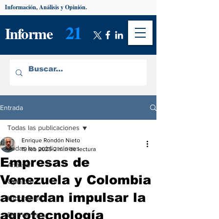
Información, Análisis y Opinión.
21
Informe
Entrada
Todas las publicaciones
Enrique Rondón Nieto
Todas las publicaciones
19 feb 2025
2 min de lectura
Empresas de
Análisis
Venezuela y Colombia
Opinión
acuerdan impulsar la
Información
agrotecnología
De interés