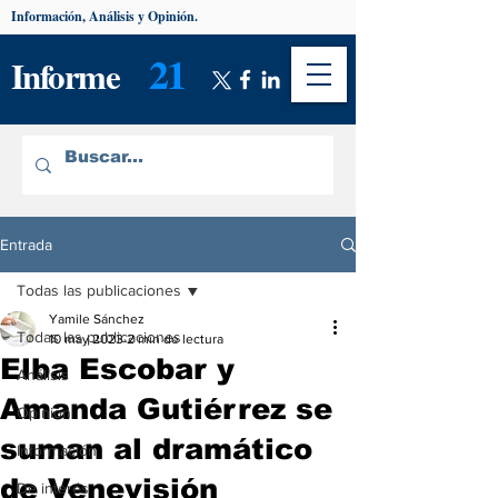
Información, Análisis y Opinión.
21
Informe
Entrada
Todas las publicaciones
Yamile Sánchez
Todas las publicaciones
10 may 2023
2 min de lectura
Elba Escobar y
Análisis
Amanda Gutiérrez se
Opinión
suman al dramático
Información
de Venevisión
De interés