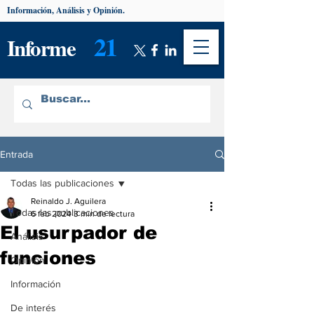
Información, Análisis y Opinión.
21
Informe
Entrada
Todas las publicaciones
Reinaldo J. Aguilera
Todas las publicaciones
6 feb 2024
3 min de lectura
El usurpador de
Análisis
funciones
Opinión
Información
De interés