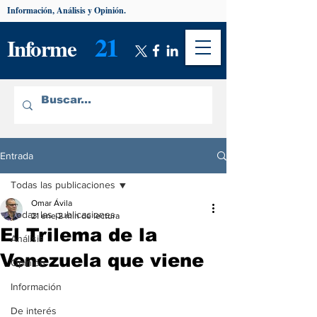
Información, Análisis y Opinión.
21
Informe
Entrada
Todas las publicaciones
Omar Ávila
Todas las publicaciones
21 ene
2 min de lectura
El Trilema de la
Análisis
Venezuela que viene
Opinión
Información
De interés