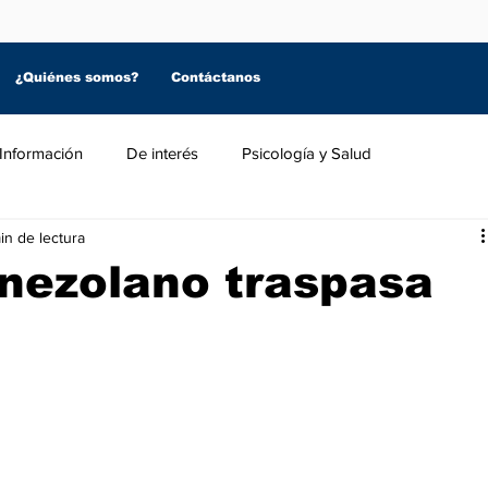
¿Quiénes somos?
Contáctanos
Información
De interés
Psicología y Salud
in de lectura
enezolano traspasa