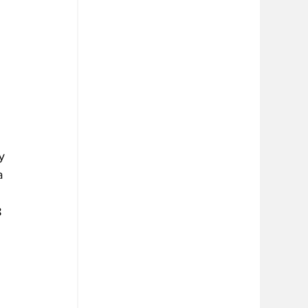
y 
a 
 
 