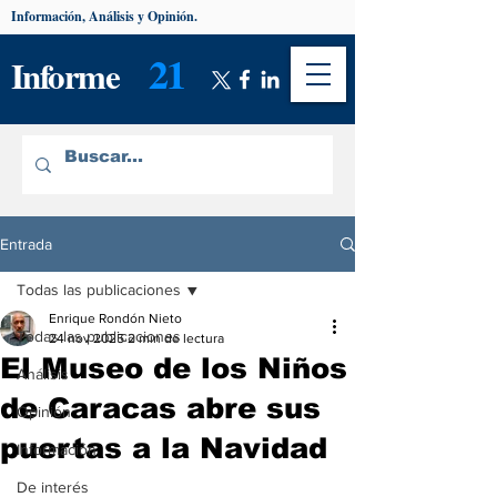
Información, Análisis y Opinión.
21
Informe
Entrada
Todas las publicaciones
Enrique Rondón Nieto
Todas las publicaciones
24 nov 2025
2 min de lectura
El Museo de los Niños
Análisis
de Caracas abre sus
Opinión
puertas a la Navidad
Información
De interés