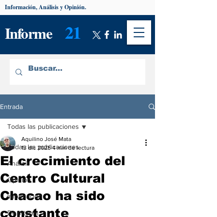
Información, Análisis y Opinión.
21
Informe
Entrada
Todas las publicaciones
Aquilino José Mata
Todas las publicaciones
13 dic 2025
4 min de lectura
El crecimiento del
Análisis
Centro Cultural
Opinión
Chacao ha sido
Información
constante
De interés