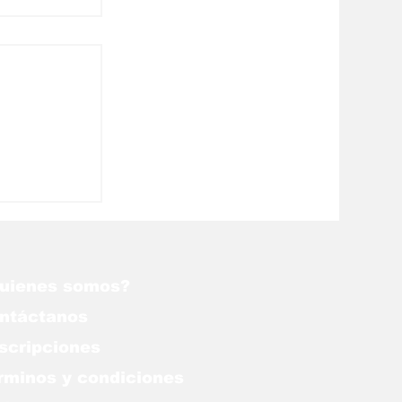
ático
lergias
uienes somos?
ntáctanos
scripciones
rminos y condiciones