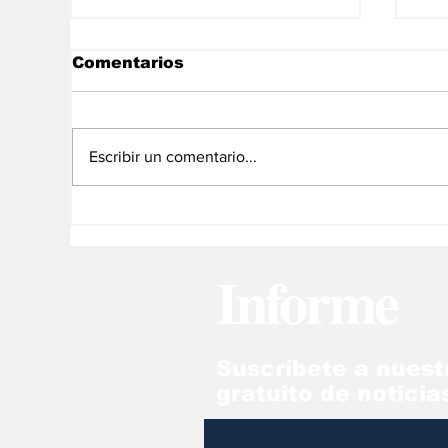
Comentarios
Escribir un comentario...
Rescatistas aún buscan
In
a 57 desaparecidos tras
di
fuertes lluvias en Brasil
ma
Informe
cl
Suscríbete a nuest
gratuito de noticia