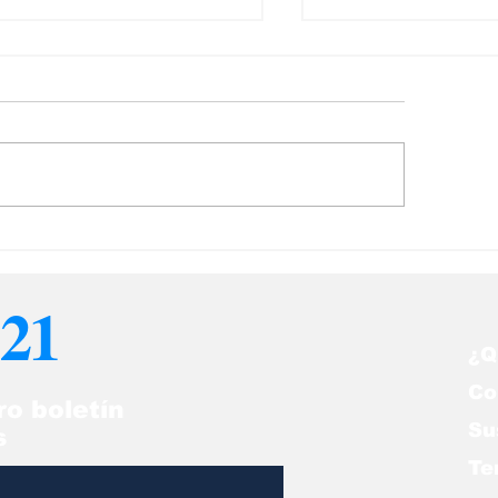
cendios en Chile
El cambio clim
sminuyen pero
afecta en las a
ntienen alerta
21
imática
¿Q
Co
ro boletín
Su
s
Te