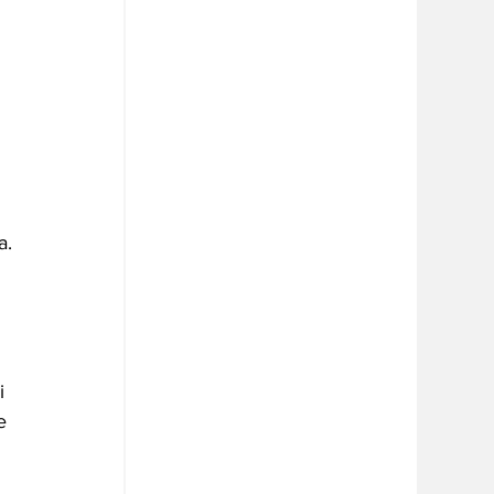
 
a.
i 
e 