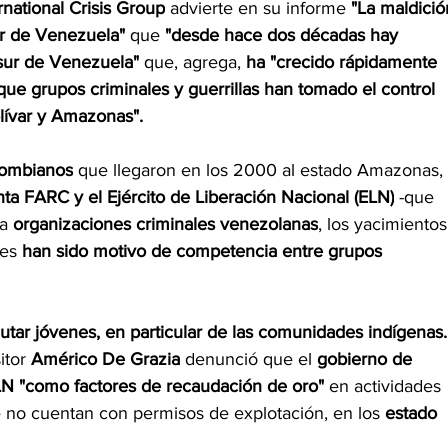
rnational Crisis Group
 advierte en su informe 
"La maldició
sur de Venezuela"
 que 
"desde hace dos décadas hay 
 sur de Venezuela"
 que, agrega, 
ha "crecido rápidamente 
que grupos criminales y guerrillas han tomado el control 
lívar y Amazonas".
lombianos
 que llegaron en los 2000 al estado Amazonas, 
inta FARC y el Ejército de Liberación Nacional (ELN)
 -que 
a 
organizaciones criminales venezolanas
, los yacimientos
es 
han sido motivo de competencia entre grupos 
lutar jóvenes, en particular de las comunidades indígenas.
tor 
Américo De Grazia
 denunció que el 
gobierno de 
LN "como factores de recaudación de oro"
 en actividades 
 no cuentan con permisos de explotación, en los 
estado 