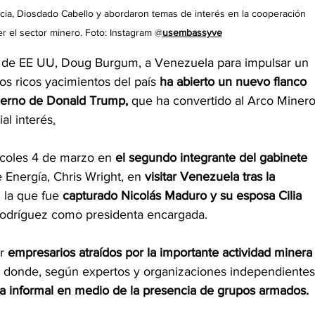
ticia, Diosdado Cabello y abordaron temas de interés en la cooperación 
er el sector minero. Foto: Instagram @
usembassyve
ior de EE UU, Doug Burgum, a Venezuela para impulsar un 
os ricos yacimientos del país 
ha abierto un nuevo flanco 
ierno de Donald Trump, 
que ha convertido al Arco Minero
al interés
.
rcoles 4 de marzo en 
el segundo integrante del gabinete 
 Energía, Chris Wright, en 
visitar Venezuela tras la 
n la que fue
 capturado Nicolás Maduro y su esposa Cilia 
 Rodríguez como presidenta encargada.
r 
empresarios atraídos por la importante actividad minera
, donde, según expertos y organizaciones independientes
 la informal en medio de la presencia de grupos armados.