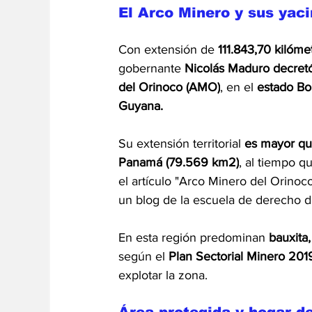
El Arco Minero y sus yac
Con extensión de 
111.843,70 kilóm
gobernante 
Nicolás Maduro decretó
del Orinoco (AMO)
, en el 
estado Bol
Guyana.
Su extensión territorial 
es mayor que
Panamá (79.569 km2)
, al tiempo q
el artículo "Arco Minero del Orinoc
un blog de la escuela de derecho d
En esta región predominan 
bauxita,
según el 
Plan Sectorial Minero 20
explotar la zona.
Área protegida y hogar d