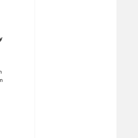
y 
n 
n 