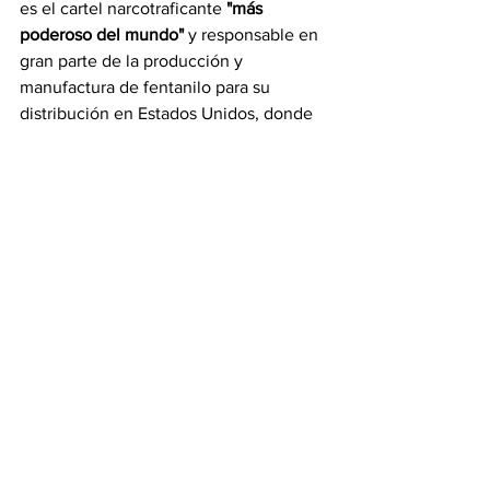
es el cartel narcotraficante 
"más 
poderoso del mundo" 
y responsable en 
gran parte de la producción y 
manufactura de fentanilo para su 
distribución en Estados Unidos, donde 
esa droga, considerada 50 veces más 
potente que la heroína, es
 "la principal 
causa de muerte entre los 
estadounidenses de 18 a 49 años".
Información
Ver todo
Entradas recientes