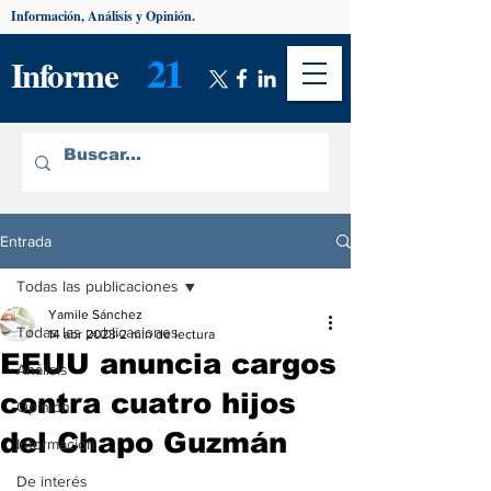
Información, Análisis y Opinión.
21
Informe
Entrada
Todas las publicaciones
Yamile Sánchez
Todas las publicaciones
14 abr 2023
2 min de lectura
EEUU anuncia cargos
Análisis
contra cuatro hijos
Opinión
del Chapo Guzmán
Información
De interés