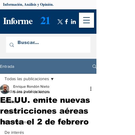
Información, Análisis y Opinión.
21
Informe
Entrada
Todas las publicaciones
Enrique Rondón Nieto
Todas las publicaciones
5 ene
2 min de lectura
EE.UU. emite nuevas
Análisis
restricciones aéreas
Opinión
hasta el 2 de febrero
Información
De interés