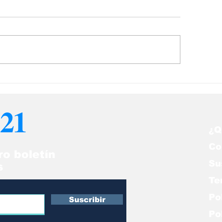
s noticias de
Las noticias po
onomía del 7Ago en
del 7Ago en Ve
nezuela
21
¿Q
Co
ro boletín
Su
s
Te
Po
Suscribir
Po