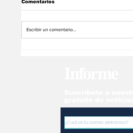
Comentarios
Escribir un comentario...
En libertad plena la
La
jueza María Lourdes
ec
Afiuni
Ve
Informe
Suscríbete a nuest
gratuito de noticia