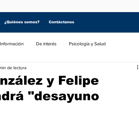
¿Quiénes somos?
Contáctanos
Información
De interés
Psicología y Salud
min de lectura
zález y Felipe
ndrá "desayuno