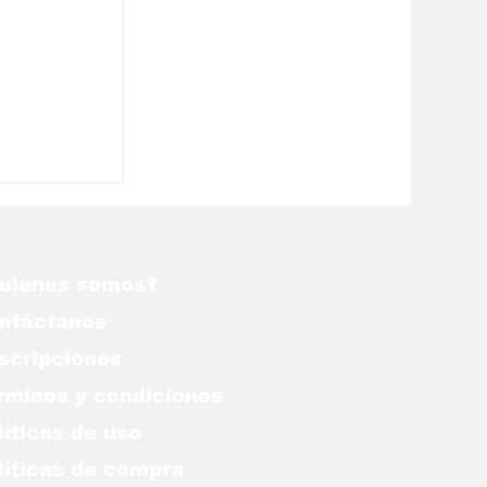
líticas
nezuela
uienes somos?
ntáctanos
scripciones
rminos y condiciones
líticas de uso
lítica
s de compra