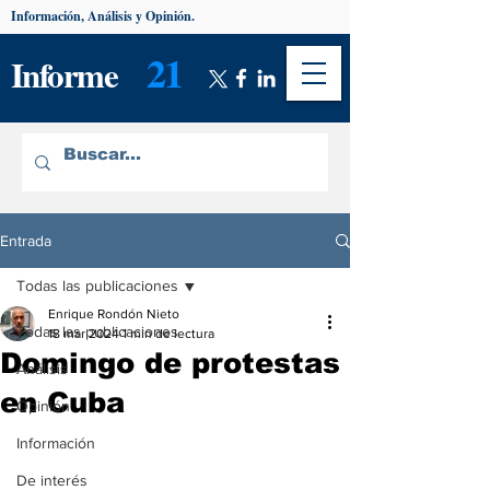
Información, Análisis y Opinión.
21
Informe
Entrada
Todas las publicaciones
Enrique Rondón Nieto
Todas las publicaciones
18 mar 2024
1 min de lectura
Domingo de protestas
Análisis
en Cuba
Opinión
Información
De interés