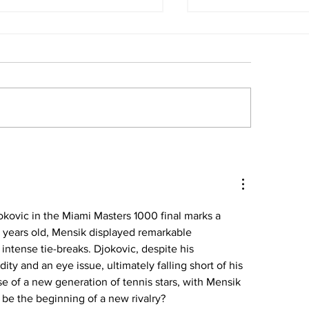
 libertad plena la
Las noticias de
eza María Lourdes
economía del 
iuni
Venezuela
kovic in the Miami Masters 1000 final marks a 
9 years old, Mensik displayed remarkable 
ntense tie-breaks. Djokovic, despite his 
ty and an eye issue, ultimately falling short of his 
se of a new generation of tennis stars, with Mensik 
be the beginning of a new rivalry?