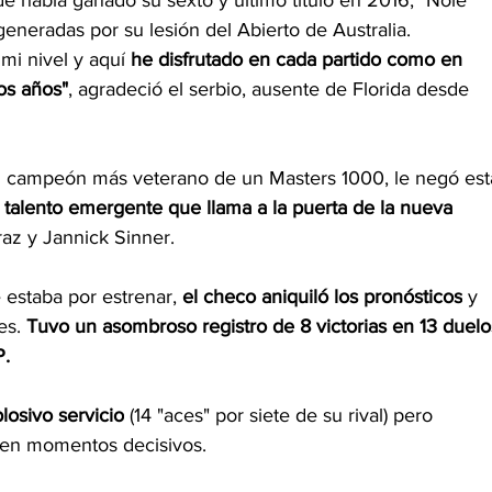
 había ganado su sexto y último título en 2016, "Nole" 
generadas por su lesión del Abierto de Australia.
mi nivel y aquí
 he disfrutado en cada partido
como en 
os años"
, agradeció el serbio, ausente de Florida desde 
el campeón más veterano de un Masters 1000, le negó est
 talento emergente que llama a la puerta de la nueva 
raz y Jannick Sinner.
estaba por estrenar, 
el checo aniquiló los pronósticos
 y 
es. 
Tuvo un asombroso registro de 8 victorias en 13 duelo
P.
losivo servicio
 (14 "aces" por siete de su rival) pero 
 en momentos decisivos.