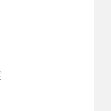
 
s 
9 