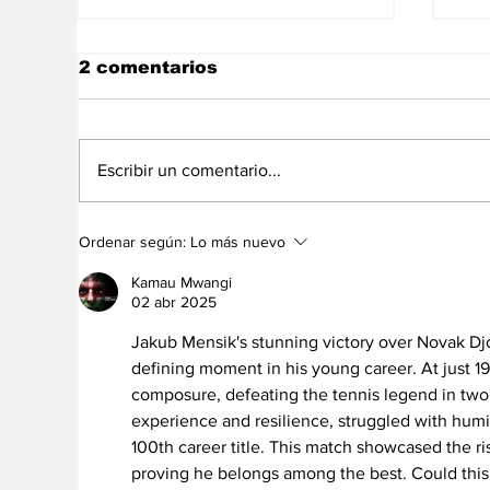
2 comentarios
Escribir un comentario...
Lo más viral: Shakira
En
Ordenar según:
Lo más nuevo
vuelve a sorprender en
ju
las redes
Af
Kamau Mwangi
02 abr 2025
Jakub Mensik's stunning victory over Novak Djo
defining moment in his young career. At just 1
composure, defeating the tennis legend in two i
experience and resilience, struggled with humidi
100th career title. This match showcased the ri
proving he belongs among the best. Could this 