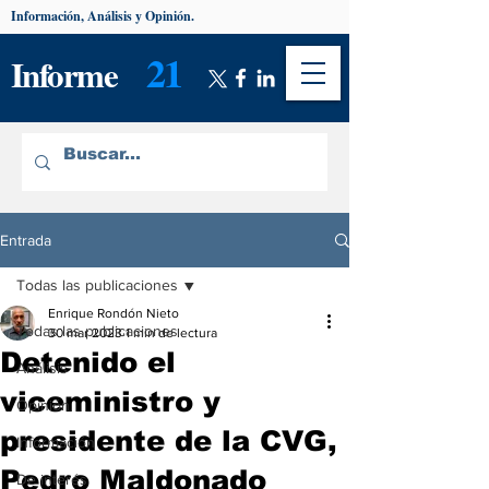
Información, Análisis y Opinión.
21
Informe
Entrada
Todas las publicaciones
Enrique Rondón Nieto
Todas las publicaciones
30 mar 2023
1 min de lectura
Detenido el
Análisis
viceministro y
Opinión
presidente de la CVG,
Información
Pedro Maldonado
De interés