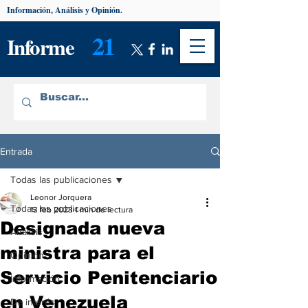
Información, Análisis y Opinión.
21
Informe
Entrada
Todas las publicaciones
Leonor Jorquera
Todas las publicaciones
13 feb 2023
1 min de lectura
Designada nueva
Análisis
ministra para el
Opinión
Servicio Penitenciario
Información
en Venezuela
De interés