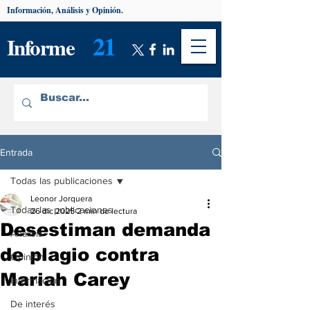
Información, Análisis y Opinión.
21
Informe
Entrada
Todas las publicaciones
Leonor Jorquera
Todas las publicaciones
26 dic 2025
2 min de lectura
Desestiman demanda
Análisis
de plagio contra
Opinión
Mariah Carey
Información
De interés