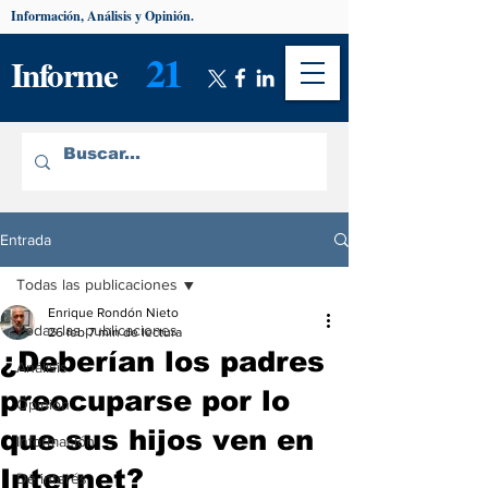
Información, Análisis y Opinión.
21
Informe
Entrada
Todas las publicaciones
Enrique Rondón Nieto
Todas las publicaciones
26 feb
7 min de lectura
¿Deberían los padres
Análisis
preocuparse por lo
Opinión
que sus hijos ven en
Información
Internet?
De interés