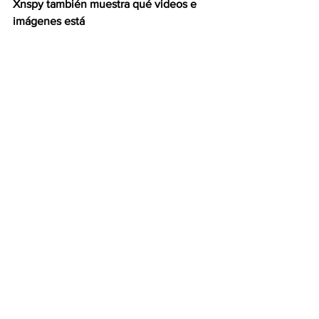
Xnspy también muestra qué videos e 
imágenes está
grabando o descargando tu hijo en su 
teléfono
. Esto puede ser crucial cuando 
circulan
imágenes inapropiadas entre sus 
compañeros.
Además, 
puedes supervisar el tiempo 
de pantalla o restringir el acceso a 
aplicaciones o al
teléfono 
con la función de control 
parental de Xnspy. En resumen, la 
aplicación te ayuda a ver
qué actividades deben realizarse para 
proteger a los niños del impacto 
negativo.
Formas saludables de 