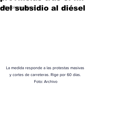
del subsidio al diésel
Psicología y Salud
La medida responde a las protestas masivas 
y cortes de carreteras. Rige por 60 días. 
Foto: Archivo