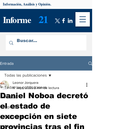
Información, Análisis y Opinión.
21
Informe
Entrada
Todas las publicaciones
Leonor Jorquera
Todas las publicaciones
17 sept. 2025
2 min de lectura
Daniel Noboa decretó
Análisis
el estado de
Opinión
excepción en siete
Información
provincias tras el fin
De interés