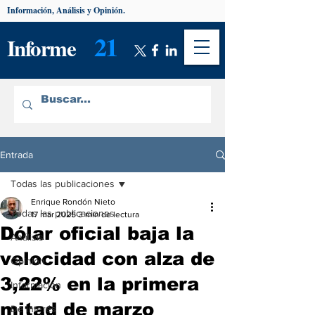
Información, Análisis y Opinión.
21
Informe
Entrada
Todas las publicaciones
Enrique Rondón Nieto
Todas las publicaciones
17 mar 2025
3 min de lectura
Dólar oficial baja la
Análisis
velocidad con alza de
Opinión
3,22% en la primera
Información
mitad de marzo
De interés