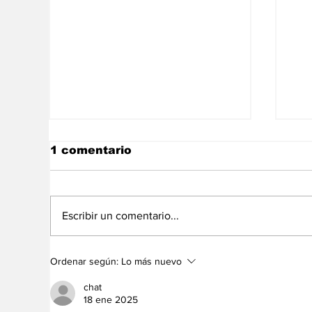
1 comentario
Escribir un comentario...
En libertad plena la
La
Ordenar según:
Lo más nuevo
jueza María Lourdes
ec
Afiuni
Ve
chat
18 ene 2025