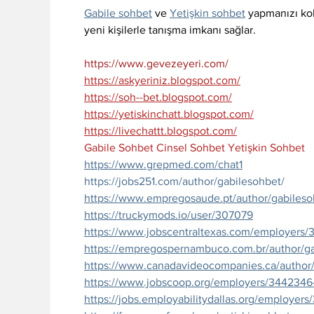
Gabile sohbet
 ve 
Yetişkin sohbet
 yapmanızı kol
yeni kişilerle tanışma imkanı sağlar.
https://www.gevezeyeri.com/
https://askyeriniz.blogspot.com/
https://soh--bet.blogspot.com/
https://yetiskinchatt.blogspot.com/
https://livechattt.blogspot.com/
Gabile Sohbet
Cinsel Sohbet
Yetişkin Sohbet
https://www.grepmed.com/chat1
https://jobs251.com/author/gabilesohbet/
https://www.empregosaude.pt/author/gabileso
https://truckymods.io/user/307079
https://www.jobscentraltexas.com/employers/
https://empregospernambuco.com.br/author/g
https://www.canadavideocompanies.ca/author/
https://www.jobscoop.org/employers/3442346
https://jobs.employabilitydallas.org/employer