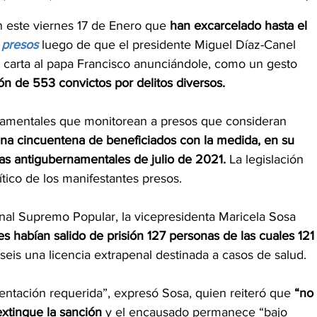
 este viernes 17 de Enero que 
han excarcelado hasta el 
 presos 
luego de que el presidente Miguel Díaz-Canel 
 carta al papa Francisco anunciándole, como un gesto 
ión de 553 convictos por delitos diversos.
namentales que monitorean a presos que consideran 
na cincuentena de beneficiados con la medida, en su 
tas antigubernamentales de julio de 2021.
 La legislación 
tico de los manifestantes presos.
nal Supremo Popular, la vicepresidenta Maricela Sosa 
es habían salido de prisión 127 personas de las cuales 121
 seis una licencia extrapenal destinada a casos de salud.
ntación requerida”, expresó Sosa, quien reiteró que 
“no 
extingue la sanción 
y el encausado permanece “bajo 