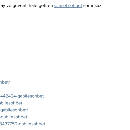
ay ve güvenli hale getiren 
Cinsel sohbet
 sorunsuz 
hbet/
3442424-gabilesohbet
abilesohbet
gabilesohbet/
-gabilesohbet
s/3437750-gabilesohbet