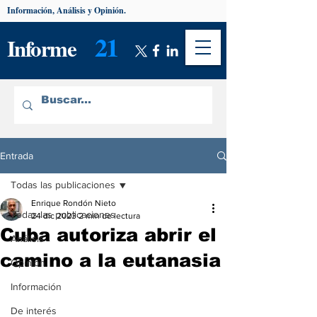
Información, Análisis y Opinión.
21
Informe
Entrada
Todas las publicaciones
Enrique Rondón Nieto
Todas las publicaciones
24 dic 2023
2 min de lectura
Cuba autoriza abrir el
Análisis
camino a la eutanasia
Opinión
Información
De interés