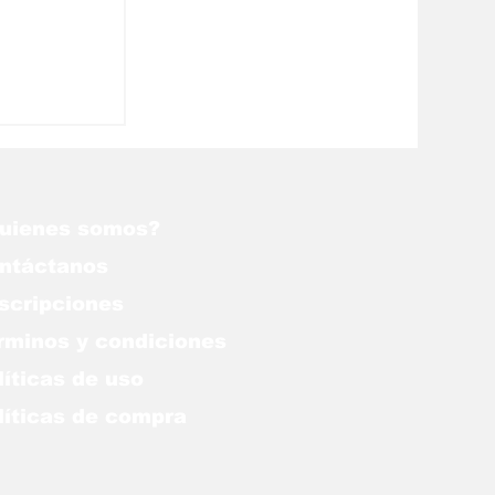
vocatoria
ara
uienes somos?
ntáctanos
scripciones
rminos y condiciones
líticas de uso
lítica
s de compra