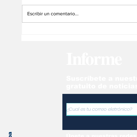
Escribir un comentario...
Trump pide al Supremo
Co
eliminar el TPS para
te
venezolanos
ve
Informe
Suscríbete a nuest
gratuito de noticia
Únete a nuestras redes