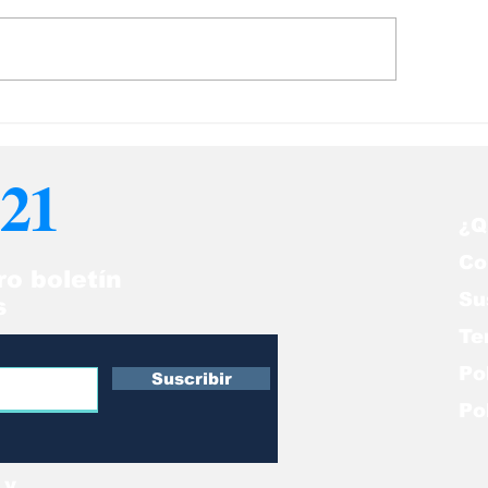
rte Federal ampara
Oficializada re
mporalmente a
de TPS 2023 p
nezolanos con TPS
Venezolanos
21
¿Q
Co
ro boletín
Su
s
Te
Po
Suscribir
Po
 y