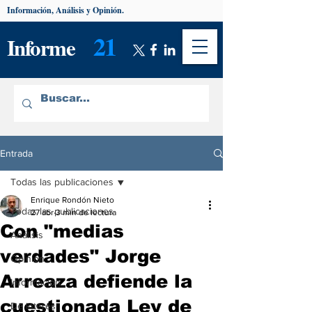
Información, Análisis y Opinión.
21
Informe
Entrada
Todas las publicaciones
Enrique Rondón Nieto
Todas las publicaciones
27 abr
3 min de lectura
Con "medias
Análisis
verdades" Jorge
Opinión
Arreaza defiende la
Información
cuestionada Ley de
De interés