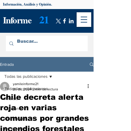
Información, Análisis y Opinión.
21
Informe
Entrada
Todas las publicaciones
yamileinforme21
Todas las publicaciones
26 dic 2024
2 min de lectura
Chile decreta alerta
Análisis
roja en varias
Opinión
comunas por grandes
Información
incendios forestales
De interés