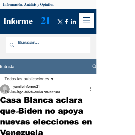
Información, Análisis y Opinión.
21
Informe
Entrada
Todas las publicaciones
yamileinforme21
Todas las publicaciones
15 ago 2024
2 min de lectura
Casa Blanca aclara
Análisis
que Biden no apoya
Opinión
nuevas elecciones en
Información
Venezuela
De interés