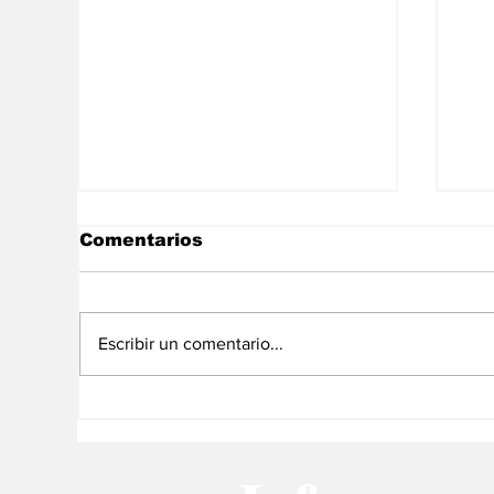
Comentarios
Escribir un comentario...
“Los iraníes no somos
Me
chavistas y menos aún
de
rodriguistas ¡Que Alá
en
nos proteja!”