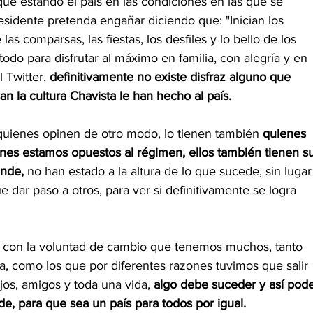
ue estando el país en las condiciones en las que se 
sidente pretenda engañar diciendo que: "Inician los 
as comparsas, las fiestas, los desfiles y lo bello de los 
odo para disfrutar al máximo en familia, con alegría y en 
l Twitter, 
definitivamente no existe disfraz alguno que 
an la cultura Chavista le han hecho al país.
uienes opinen de otro modo, lo tienen también 
quienes 
nes estamos opuestos al régimen, ellos también tienen su
ande,
 no han estado a la altura de lo que sucede, sin lugar
dar paso a otros, para ver si definitivamente se logra 
e con la voluntad de cambio que tenemos muchos, tanto 
, como los que por diferentes razones tuvimos que salir 
jos, amigos y toda una vida, 
algo debe suceder y así pode
e, para que sea un país para todos por igual.