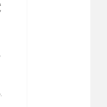
s 
y 
 
 
 
.