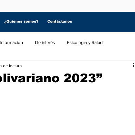
¿Quiénes somos?
Contáctanos
Información
De interés
Psicología y Salud
n de lectura
livariano 2023”