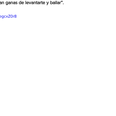
n ganas de levantarte y bailar”.
tegcxZ0r8