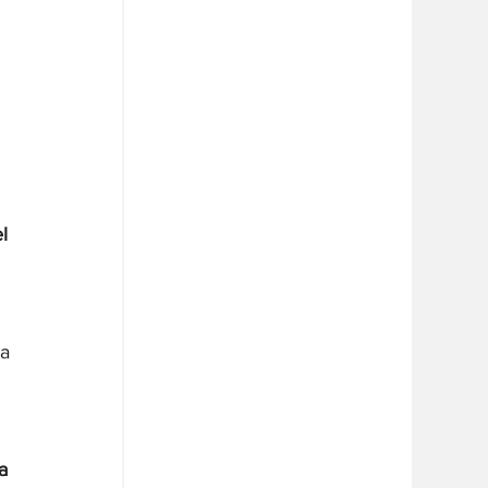
l 
a 
a 