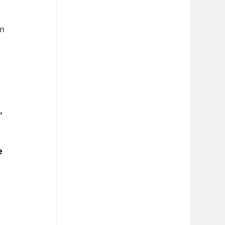
n 
, 
e 