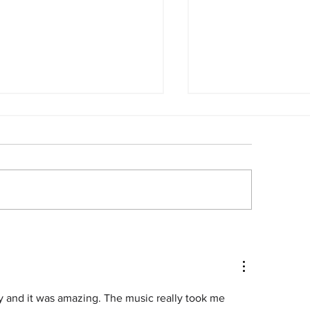
ïa Santiago y el arte
Christopher Nol
 sentirse extranjero
mejor entre lo
 todas partes
y and it was amazing. The music really took me 