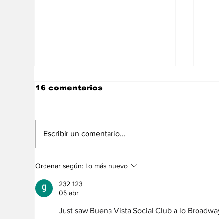
16 comentarios
Escribir un comentario...
“Los iraníes no somos
Me
Ordenar según:
Lo más nuevo
chavistas y menos aún
de
rodriguistas ¡Que Alá
en
232 123
nos proteja!”
05 abr
Just saw Buena Vista Social Club a lo Broadwa