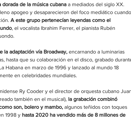
 dorada de la música cubana 
a mediados del siglo XX. 
pleno apogeo y desaparecieron del foco mediático cuando
ión. 
A este grupo pertenecían leyendas como el 
gundo
, el vocalista Ibrahim Ferrer, el pianista Rubén 
uondo.
de la adaptación vía Broadway,
 encarnando a luminarias 
s, hasta que su colaboración en el disco, grabado durant
e La Habana en marzo de 1996 y lanzado al mundo 18 
almente en celebridades mundiales.
ounidense Ry Cooder y el director de orquesta cubano Jua
eado también en el musical), 
la grabación combinó 
, como son, bolero y mambo,
 algunos teñidos con toques 
en 1998 y 
hasta 2020 ha vendido más de 8 millones de 