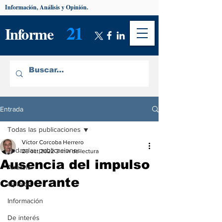
Información, Análisis y Opinión.
21
Informe
Entrada
Todas las publicaciones
Víctor Corcoba Herrero
Todas las publicaciones
28 oct 2022
3 min de lectura
Ausencia del impulso
Análisis
cooperante
Opinión
Información
De interés