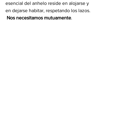
esencial del anhelo reside en alojarse y 
en dejarse habitar, respetando los lazos. 
Nos necesitamos mutuamente
. 
Víctor Córcoba Herrero
Etiquetas:
Víctor Córcoba Herrero
Globalización
Opinión
Ver todo
Entradas recientes