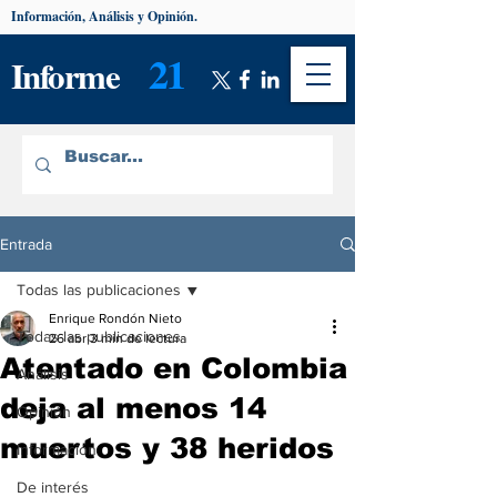
Información, Análisis y Opinión.
21
Informe
Entrada
Todas las publicaciones
Enrique Rondón Nieto
Todas las publicaciones
26 abr
3 min de lectura
Atentado en Colombia
Análisis
deja al menos 14
Opinión
muertos y 38 heridos
Información
De interés