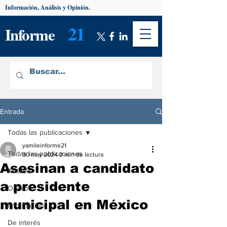
Información, Análisis y Opinión.
21
Informe
Entrada
Todas las publicaciones
yamileinforme21
Todas las publicaciones
30 may 2024
2 min de lectura
Asesinan a candidato
Análisis
a presidente
Opinión
municipal en México
Información
De interés