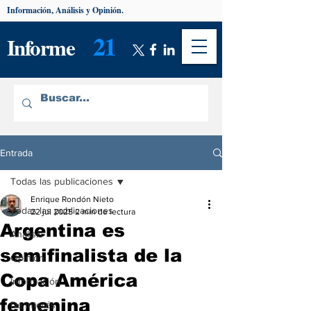
Información, Análisis y Opinión.
21
Informe
Entrada
Todas las publicaciones
Enrique Rondón Nieto
Todas las publicaciones
22 jul 2025
2 min de lectura
Argentina es
Análisis
semifinalista de la
Opinión
Copa América
Información
femenina
De interés