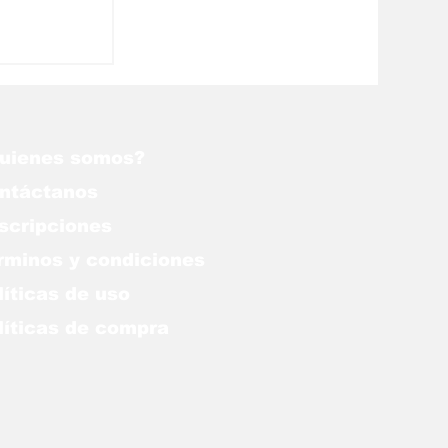
uienes somos?
ntáctanos
scripciones
rminos y condiciones
líticas de uso
lítica
s de compra