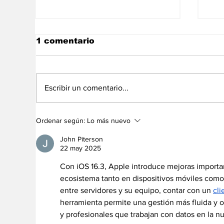
1 comentario
Escribir un comentario...
Apple planea fabricar
Ba
Ordenar según:
Lo más nuevo
sus propias pantallas
te
a 
John Piterson
cr
22 may 2025
Con iOS 16.3, Apple introduce mejoras importan
ecosistema tanto en dispositivos móviles como 
entre servidores y su equipo, contar con un 
cli
herramienta permite una gestión más fluida y o
y profesionales que trabajan con datos en la n