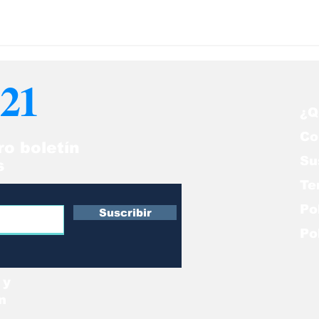
21
¿Q
Co
ro boletín
Su
s
Te
Po
Suscribir
Po
 y
n