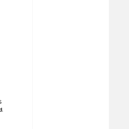
S 
d
.