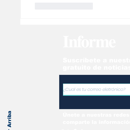
Me gusta
Reaccionar
Informe
Suscríbete a nuest
gratuito de noticia
Volver Arriba
Únete a nuestras redes
comparte la informació