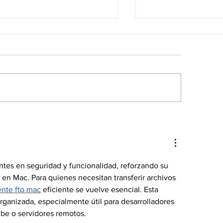
ncamiga sumó la
Movilidad libr
cnología Contactless
colonizaciones
sus tarjetas de
ideológicas
édito
tes en seguridad y funcionalidad, reforzando su 
en Mac. Para quienes necesitan transferir archivos 
ente ftp mac
 eficiente se vuelve esencial. Esta 
rganizada, especialmente útil para desarrolladores 
ube o servidores remotos.