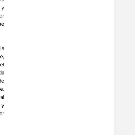
y 
r 
e 
a 
, 
l 
da 
e 
, 
l 
y 
r 