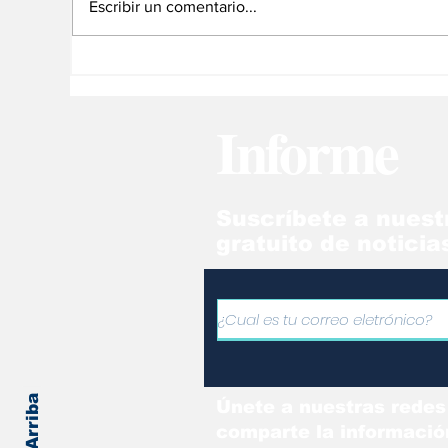
Escribir un comentario...
Vacaciones: una
No
oportunidad para
di
ejercitar la mente de
ca
Informe
los niños
Suscríbete a nuest
gratuito de noticia
Únete a nuestras redes
comparte la informació