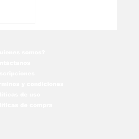
Corte
onal:
uienes somos?
ntáctanos
scripciones
rminos y condiciones
líticas de uso
lítica
s de compra