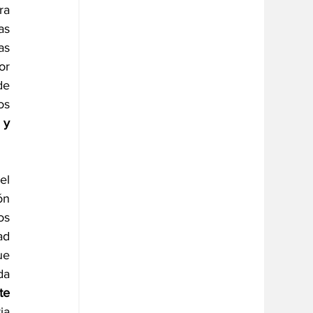
a 
s 
s 
r 
e 
s 
y 
l 
n 
s 
d 
e 
a 
e 
a 