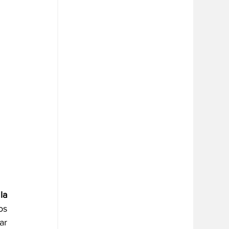
 
 
a 
s 
r 