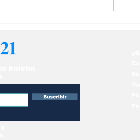
 somos un
El retiro de la 
agnónstico, somos un
Penal Internaci
mino
crimen de lesa
21
humanidad
¿Q
Co
ro boletín
Su
s
Te
Po
Suscribir
Po
 y
n