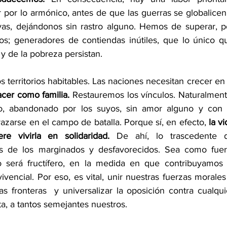
r por lo armónico, antes de que las guerras se globalicen 
vas, dejándonos sin rastro alguno. Hemos de superar, po
os; generadores de contiendas inútiles, que lo único qu
y de la pobreza persistan.
 territorios habitables. Las naciones necesitan crecer en l
cer como familia.
 Restauremos los vínculos. Naturalmente
o, abandonado por los suyos, sin amor alguno y con e
zarse en el campo de batalla. Porque sí, en efecto, 
la vi
e vivirla en solidaridad.
 De ahí, lo trascedente d
s de los marginados y desfavorecidos. Sea como fuere
será fructífero, en la medida en que contribuyamos a
encial. Por eso, es vital, unir nuestras fuerzas morales 
s fronteras  y universalizar la oposición contra cualquie
, a tantos semejantes nuestros. 