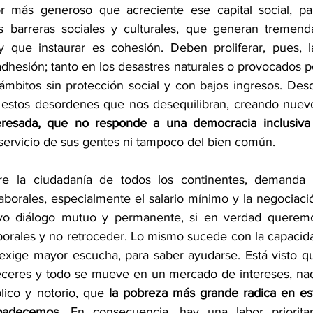
r más generoso que acreciente ese capital social, par
 barreras sociales y culturales, que generan tremenda
que instaurar es cohesión. Deben proliferar, pues, la
adhesión; tanto en los desastres naturales o provocados po
mbitos sin protección social y con bajos ingresos. Desd
estos desordenes que nos desequilibran, creando nuevo
resada, que no responde a una democracia inclusiva 
 servicio de sus gentes ni tampoco del bien común.
fre la ciudadanía de todos los continentes, demanda e
laborales, especialmente el salario mínimo y la negociació
tivo diálogo mutuo y permanente, si en verdad queremo
aborales y no retroceder. Lo mismo sucede con la capacida
 exige mayor escucha, para saber ayudarse. Está visto qu
receres y todo se mueve en un mercado de intereses, nad
lico y notorio, que 
la pobreza más grande radica en est
padecemos.
 En consecuencia, hay una labor prioritari