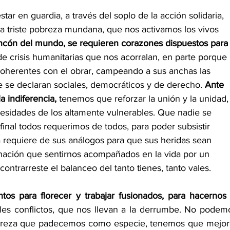
 en guardia, a través del soplo de la acción solidaria, 
ta triste pobreza mundana, que nos activamos los vivos 
incón del mundo, se requieren corazones dispuestos para
de crisis humanitarias que nos acorralan, en parte porque 
 coherentes con el obrar, campeando a sus anchas las 
ue se declaran sociales, democráticos y de derecho. 
Ante 
a indiferencia,
 tenemos que reforzar la unión y la unidad,
sidades de los altamente vulnerables. Que nadie se 
final todos requerimos de todos, para poder subsistir 
requiere de sus análogos para que sus heridas sean 
nación que sentirnos acompañados en la vida por un 
ntrarreste el balanceo del tanto tienes, tanto vales. 
tos para florecer y trabajar fusionados, para hacernos l
tiles conflictos, que nos llevan a la derrumbe. No podemo
obreza que padecemos como especie, tenemos que mejora