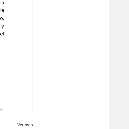
a 
a 
, 
y 
l 
Ver todo