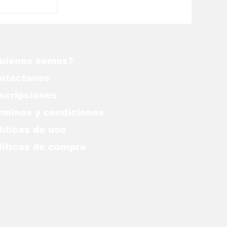
uienes somos?
ntáctanos
scripciones
rminos y condiciones
líticas de uso
lítica
s de compra