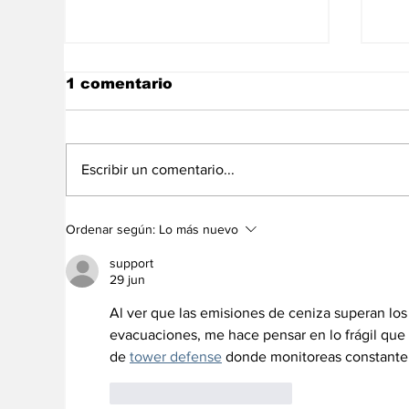
1 comentario
Escribir un comentario...
En libertad plena la
La
Ordenar según:
Lo más nuevo
jueza María Lourdes
ec
Afiuni
Ve
support
29 jun
Al ver que las emisiones de ceniza superan los
evacuaciones, me hace pensar en lo frágil que es
de 
tower defense
 donde monitoreas constante
Me gusta
Reaccionar