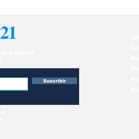
21
¿Q
Co
ro boletín
Su
s
Te
Po
Suscribir
Po
 y
n