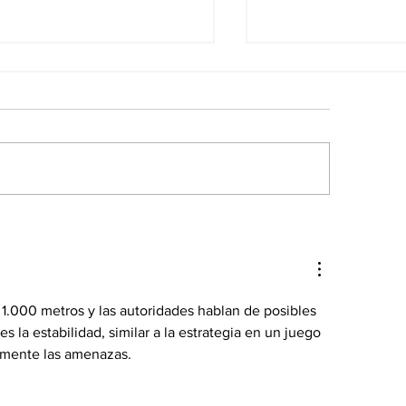
s noticias de
Las noticias po
onomía del 7Ago en
del 7Ago en Ve
nezuela
 1.000 metros y las autoridades hablan de posibles 
 la estabilidad, similar a la estrategia en un juego 
mente las amenazas. 