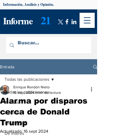
Información, Análisis y Opinión.
21
Informe
Entrada
Todas las publicaciones
Enrique Rondón Nieto
Todas las publicaciones
15 sept 2024
1 min de lectura
Alarma por disparos
Análisis
cerca de Donald
Opinión
Trump
Información
Actualizado:
16 sept 2024
De interés