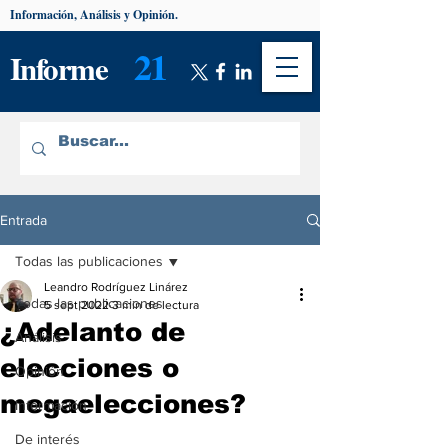
Información, Análisis y Opinión.
21
Informe
Entrada
Todas las publicaciones
Leandro Rodríguez Linárez
Todas las publicaciones
5 sept 2022
3 min de lectura
¿Adelanto de
Análisis
elecciones o
Opinión
megaelecciones?
Información
De interés