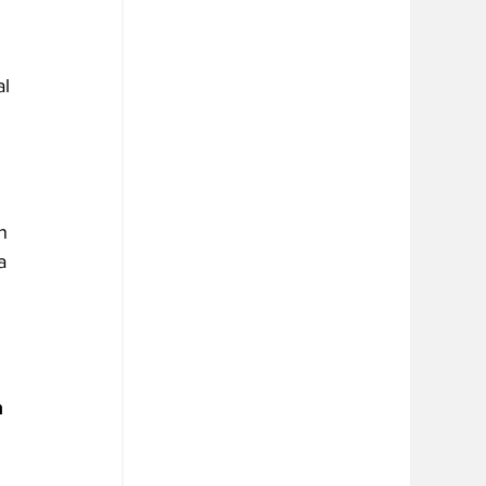
l 
n 
a 
 