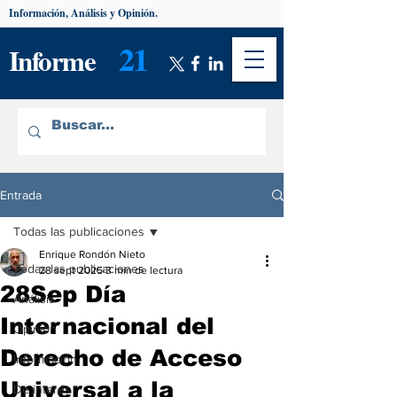
Información, Análisis y Opinión.
21
Informe
Entrada
Todas las publicaciones
Enrique Rondón Nieto
Todas las publicaciones
28 sept 2025
3 min de lectura
28Sep Día
Análisis
Internacional del
Opinión
Derecho de Acceso
Información
Universal a la
De interés